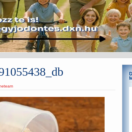
91055438_db
D
M
ineteam