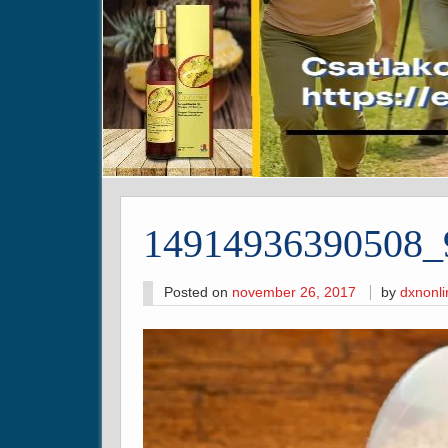
14914936390508_
Posted on
november 26, 2017
by
dxnonl