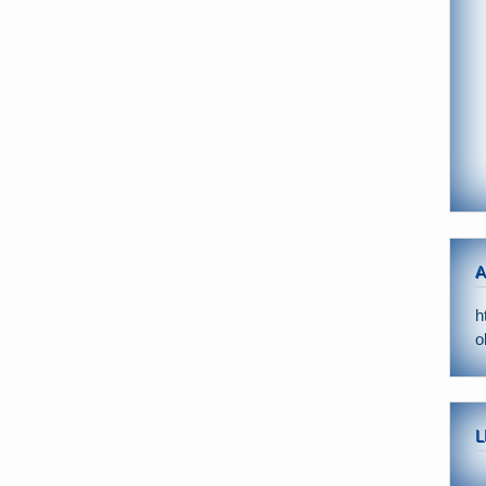
A
h
o
L