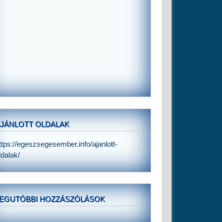
JÁNLOTT OLDALAK
ttps://egeszsegesember.info/ajanlott-
ldalak/
EGUTÓBBI HOZZÁSZÓLÁSOK