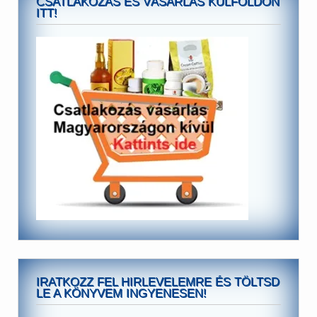
CSATLAKOZÁS ÉS VÁSÁRLÁS KÜLFÖLDÖN
ITT!
IRATKOZZ FEL HIRLEVELEMRE ÉS TÖLTSD
LE A KÖNYVEM INGYENESEN!