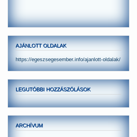
AJÁNLOTT OLDALAK
https://egeszsegesember.info/ajanlott-oldalak/
LEGUTÓBBI HOZZÁSZÓLÁSOK
ARCHÍVUM