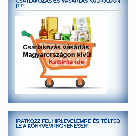
CSATLAKOZÁS ÉS VÁSÁRLÁS KÜLFÖLDÖN
ITT!
IRATKOZZ FEL HIRLEVELEMRE ÉS TÖLTSD
LE A KÖNYVEM INGYENESEN!