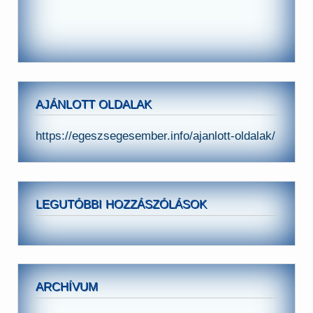
AJÁNLOTT OLDALAK
https://egeszsegesember.info/ajanlott-oldalak/
LEGUTÓBBI HOZZÁSZÓLÁSOK
ARCHÍVUM