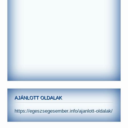
AJÁNLOTT OLDALAK
https://egeszsegesember.info/ajanlott-oldalak/