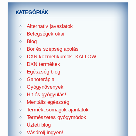
KATEGÓRIÁK
Alternativ javaslatok
Betegségek okai
Blog
Bőr és szépség ápolás
DXN kozmetikumok -KALLOW
DXN termékek
Egészség blog
Ganoterápia
Gyógynövények
Hit és gyógyulás!
Mentális egészség
Termékcsomagok ajánlatok
Természetes gyógymódok
Üzleti blog
Vásárolj ingyen!