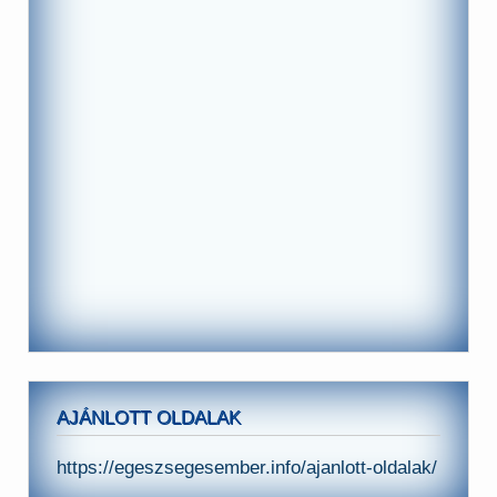
AJÁNLOTT OLDALAK
https://egeszsegesember.info/ajanlott-oldalak/