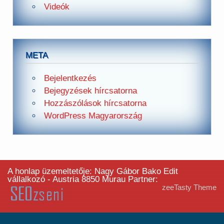
Videók
META
Bejelentkezés
Bejegyzések hírcsatorna
Hozzászólások hírcsatorna
WordPress Magyarország
A honlap üzemeltetője: Nagy Gábor Bako Edit
vállalkozó - Austria 8850 Murau Partner:
zeeTasty Theme