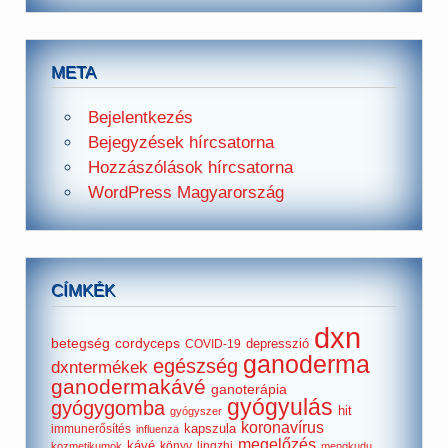
META
Bejelentkezés
Bejegyzések hírcsatorna
Hozzászólások hírcsatorna
WordPress Magyarország
CÍMKÉK
dxn
betegség
cordyceps
depresszió
COVID-19
ganoderma
egészség
dxntermékek
ganodermakávé
ganoterápia
gyógyulás
gyógygomba
hit
gyógyszer
koronavírus
kapszula
immunerősítés
influenza
megelőzés
kávé
könyv
lingzhi
kozmetikumok
mengkudu