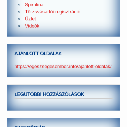
Spirulina
Törzsvásárlói regisztráció
Üzlet
Videók
AJÁNLOTT OLDALAK
https://egeszsegesember.info/ajanlott-oldalak/
LEGUTÓBBI HOZZÁSZÓLÁSOK