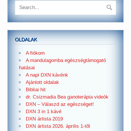
OLDALAK
A fiókom
A mandulagomba egészségtámogató
hatásai
A napi DXN kávénk
Ajánlott oldalak
Bibliai hit
dr. Csizmadia Bea ganoterápia videók
DXN – Válaszd az egészséget!
DXN 3 in 1 kávé
DXN árlista 2019
DXN árlista 2026. április 1-től