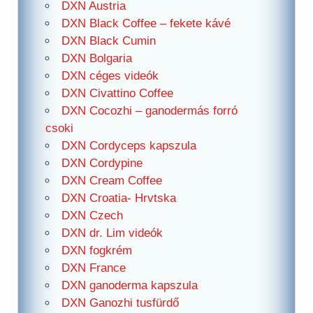
DXN Austria
DXN Black Coffee – fekete kávé
DXN Black Cumin
DXN Bolgaria
DXN céges videók
DXN Civattino Coffee
DXN Cocozhi – ganodermás forró
csoki
DXN Cordyceps kapszula
DXN Cordypine
DXN Cream Coffee
DXN Croatia- Hrvtska
DXN Czech
DXN dr. Lim videók
DXN fogkrém
DXN France
DXN ganoderma kapszula
DXN Ganozhi tusfürdő