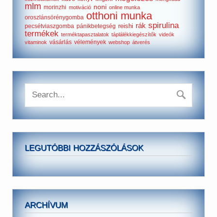
mlm
noni
morinzhi
motiváció
online munka
otthoni munka
oroszlánsörénygomba
spirulina
rák
reishi
pecsétviaszgomba
pánikbetegség
termékek
terméktapasztalatok
táplálékkiegészítők
videók
vásárlás
vélemények
vitaminok
webshop
átverés
LEGUTÓBBI HOZZÁSZÓLÁSOK
ARCHÍVUM