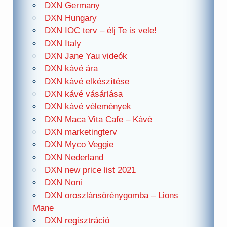
DXN Germany
DXN Hungary
DXN IOC terv – élj Te is vele!
DXN Italy
DXN Jane Yau videók
DXN kávé ára
DXN kávé elkészítése
DXN kávé vásárlása
DXN kávé vélemények
DXN Maca Vita Cafe – Kávé
DXN marketingterv
DXN Myco Veggie
DXN Nederland
DXN new price list 2021
DXN Noni
DXN oroszlánsörénygomba – Lions
Mane
DXN regisztráció