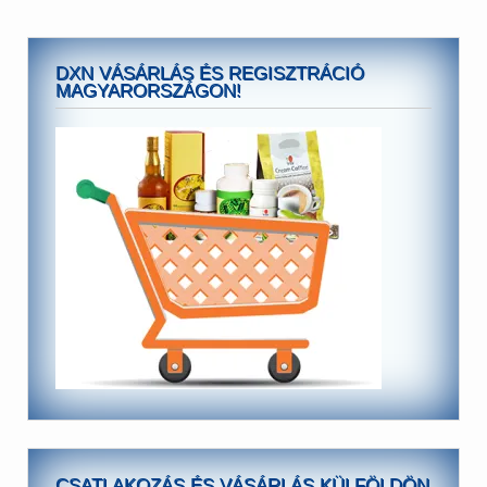
DXN VÁSÁRLÁS ÉS REGISZTRÁCIÓ
MAGYARORSZÁGON!
CSATLAKOZÁS ÉS VÁSÁRLÁS KÜLFÖLDÖN